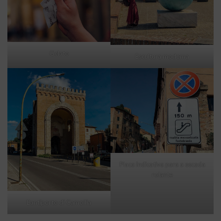
Gelato
Escultura moderna
Placa indicativa para a escada
rolante
L’antiporto di Camollia