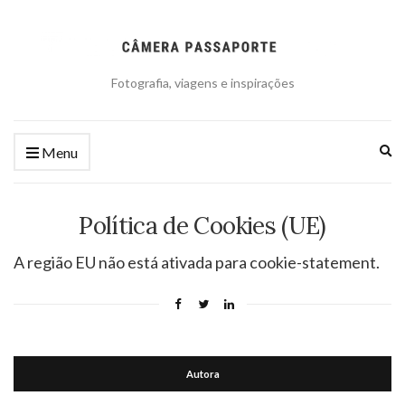
Fotografia, viagens e inspirações
Ex
Menu
se
fo
Política de Cookies (UE)
A região EU não está ativada para cookie-statement.
Autora