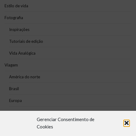
Estilo de vida
Fotografia
Inspirações
Tutoriais de edição
Vida Analógica
Viagem
América do norte
Brasil
Europa
Gerenciar Consentimento de
Política de Cookies (BR)
Política de Cookies (UE)
Sobre
Cookies
Mapa