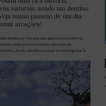
ossuí uma rica história
gens naturais, sendo um destino
 Veja nosso passeio de um dia
 suas atrações!
dades bonitas da Toscana, que apareceu para mim no
ebemos o quão perto estávamos dessa pérola,
rasileiros. Assim, decidimos passar um domingo por lá.