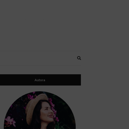
Expand
search
form
Autora