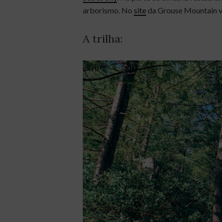
arborismo. No
site
da Grouse Mountain vo
A trilha: