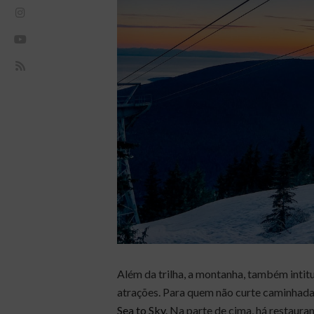
Além da trilha, a montanha, também intit
atrações. Para quem não curte caminhadas
Sea to Sky
. Na parte de cima, há restaura